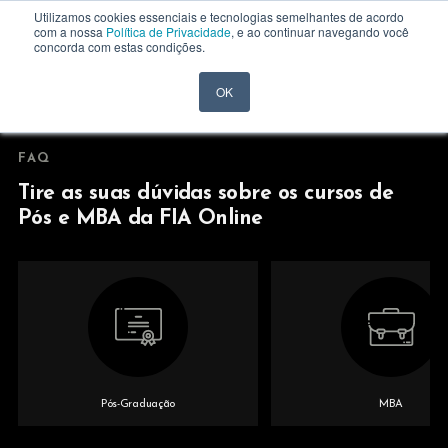
Utilizamos cookies essenciais e tecnologias semelhantes de acordo
com a nossa
Política de Privacidade
, e ao continuar navegando você
concorda com estas condições.
OK
FAQ
Tire as suas dúvidas sobre os cursos de
Pós e MBA da FIA Online
Pós-Graduação
MBA