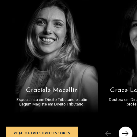
Graciele Mocellin
Grace La
Especialista em Direito Tributário e Latin
Doutora em Dire
Legum Magiste em Direito Tributário.
profe
VEJA OUTROS PROFESSORES